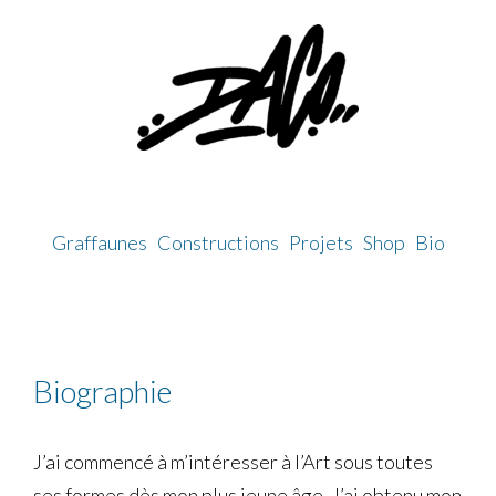
Skip
to
content
Graffaunes
Constructions
Projets
Shop
Bio
Biographie
J’ai commencé à m’intéresser à l’Art sous toutes
ses formes dès mon plus jeune âge. J’ai obtenu mon