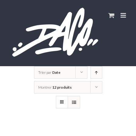
Skip
to
content
Trier par
Date
Montrer
12 produits