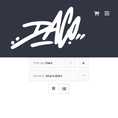
Skip
to
content
Trier par
Date
Montrer
24 produits