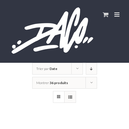
Skip
to
content
Trier par
Date
Montrer
36 produits