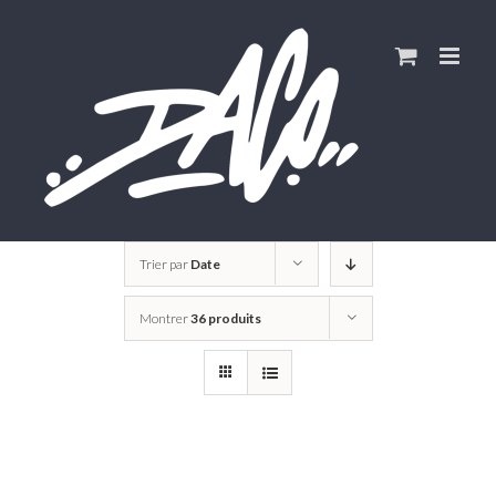
Skip
to
content
Trier par
Date
Montrer
36 produits