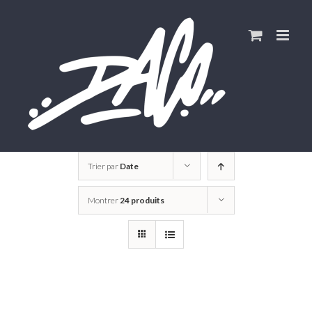
Skip
to
content
Trier par
Date
Montrer
24 produits