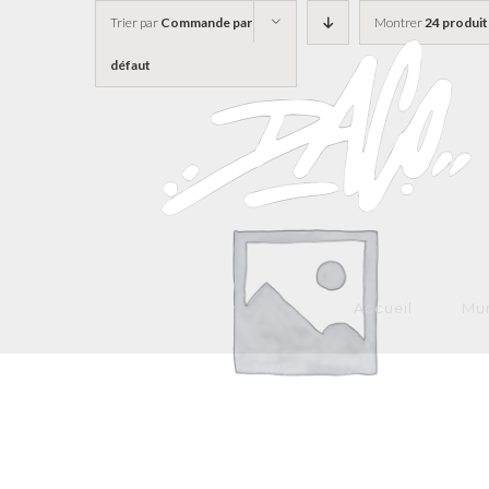
Skip
Trier par
Commande par
Montrer
24 produit
to
défaut
content
Accueil
Mur