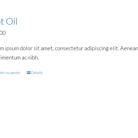
t Oil
.00
m ipsum dolor sit amet, consectetur adipiscing elit. Aenean 
imentum ac nibh.
ter au panier
Détails