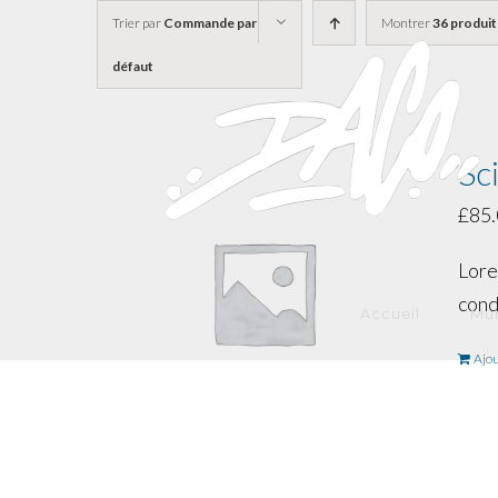
Skip
Trier par
Commande par
Montrer
36 produit
to
défaut
content
Sc
£
85
Lore
cond
Accueil
Mur
Ajou