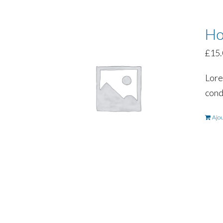
Ho
£
15
Lore
cond
Ajou