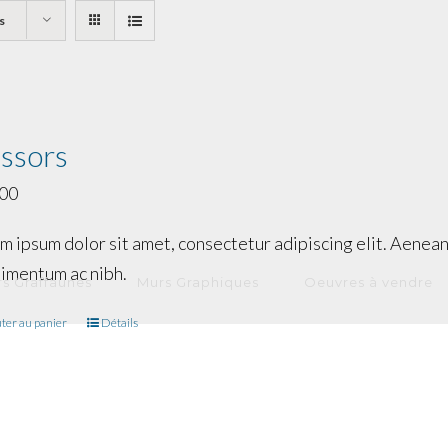
s
issors
.00
m ipsum dolor sit amet, consectetur adipiscing elit. Aenean 
imentum ac nibh.
s Graffaunes
Murs Graphiques
Oeuvres à vendre
ter au panier
Détails