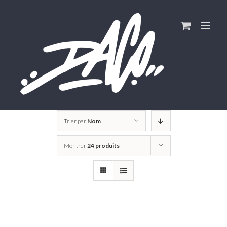
Skip
to
content
Trier par
Nom
Montrer
24 produits