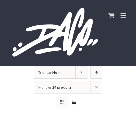
Skip
to
content
Trier par
Nom
Montrer
24 produits