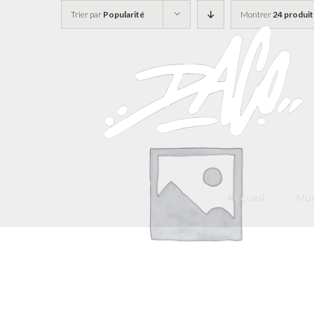
Skip
Trier par
Popularité
Montrer
24 produit
to
content
Accueil
Mur