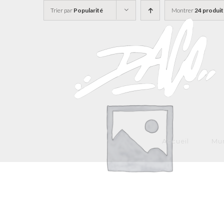
Skip
Trier par
Popularité
Montrer
24 produit
to
content
Accueil
Mur