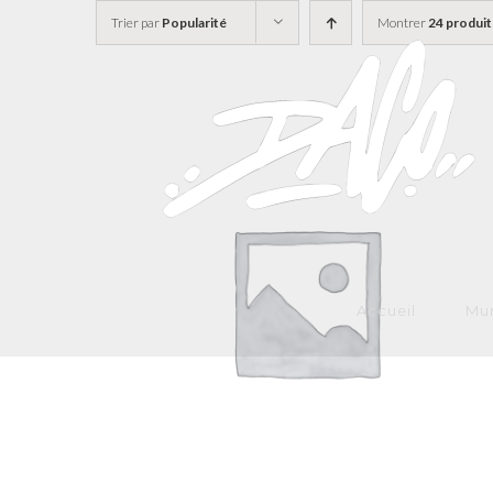
Skip
Trier par
Popularité
Montrer
24 produit
to
content
Accueil
Mur