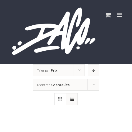
Skip
to
content
Trier par
Prix
Montrer
12 produits