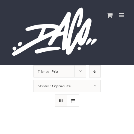
Skip
to
content
Trier par
Prix
Montrer
12 produits