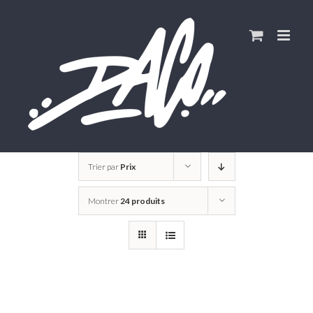
Skip
to
content
Trier par
Prix
Montrer
24 produits