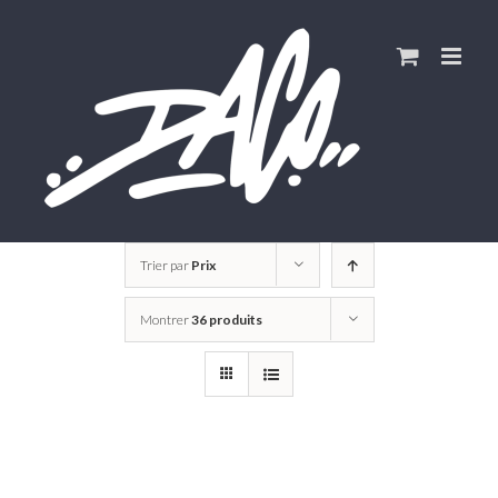
Skip
to
content
Trier par
Prix
Montrer
36 produits