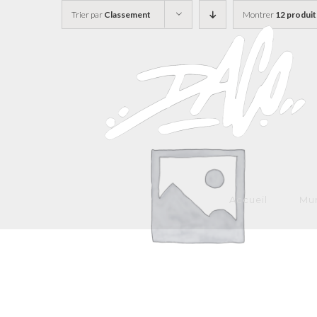
Skip
Trier par
Classement
Montrer
12 produit
to
content
Accueil
Mur