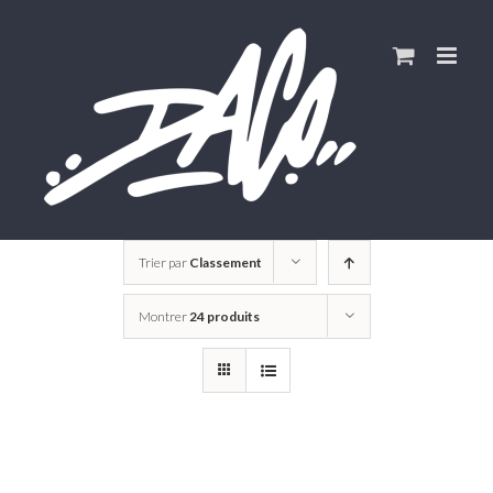
Skip
to
content
Trier par
Classement
Montrer
24 produits