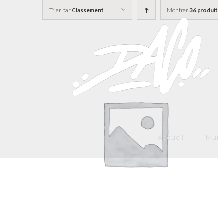
Skip
Trier par
Classement
Montrer
36 produit
to
content
Accueil
Mur