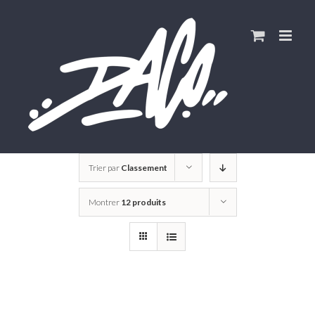
Skip
to
content
Trier par
Classement
Montrer
12 produits