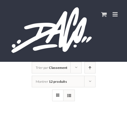
Skip
to
content
Trier par
Classement
Montrer
12 produits