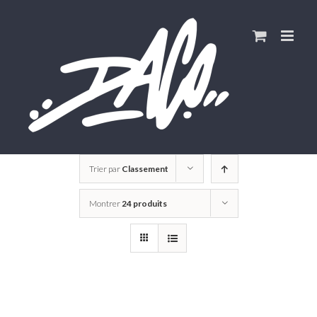
Skip
to
content
Trier par
Classement
Montrer
24 produits