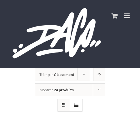
Skip
to
content
Trier par
Classement
Montrer
24 produits