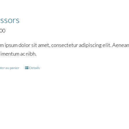
issors
.00
m ipsum dolor sit amet, consectetur adipiscing elit. Aenean 
imentum ac nibh.
ter au panier
Détails