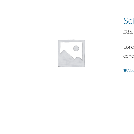
Sc
£
85
Lore
cond
Ajou