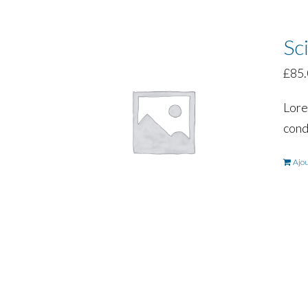
Sc
£
85
Lore
cond
Ajou