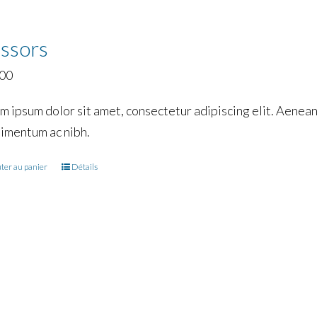
issors
.00
m ipsum dolor sit amet, consectetur adipiscing elit. Aenean 
imentum ac nibh.
ter au panier
Détails