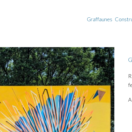
Graffaunes
Constr
G
R
f
A