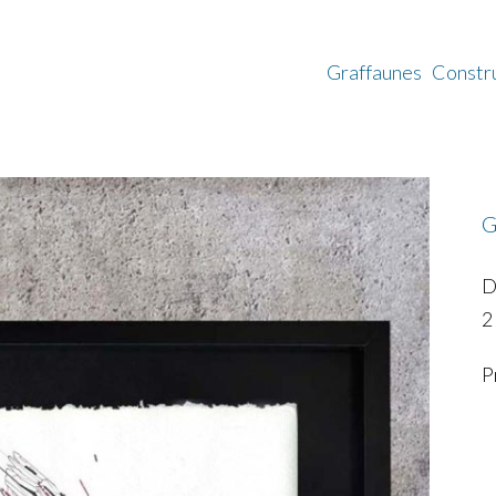
Graffaunes
Constr
G
D
2
P