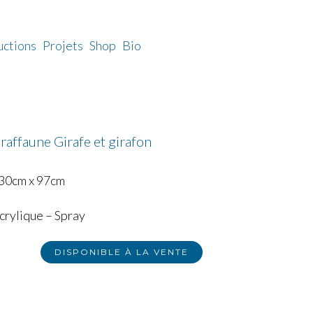
uctions
Projets
Shop
Bio
raffaune Girafe et girafon
30cm x 97cm
crylique – Spray
DISPONIBLE À LA VENTE