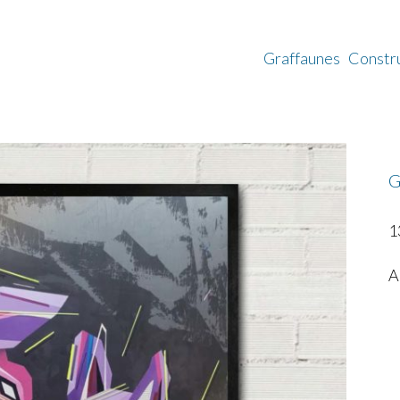
Graffaunes
Constr
G
1
A