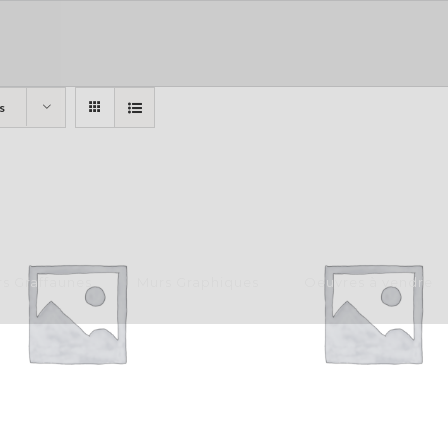
s
s Graffaunes
Murs Graphiques
Oeuvres à vendre