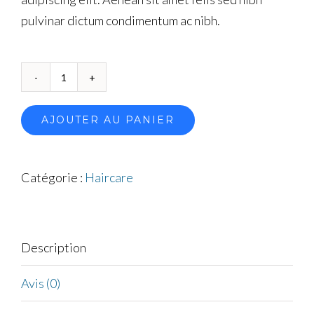
pulvinar dictum condimentum ac nibh.
quantité
de
AJOUTER AU PANIER
Hot
Oil
Catégorie :
Haircare
Description
Avis (0)