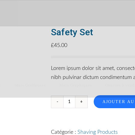
Safety Set
£
45.00
Lorem ipsum dolor sit amet, consectet
nibh pulvinar dictum condimentum a
l
Murs Graffaunes
Murs Graphiques
Oeuvres à vend
AJOUTER AU
quantité
de
Safety
Catégorie :
Shaving Products
Set