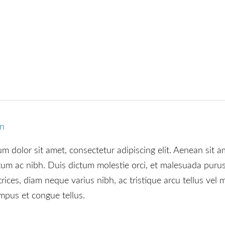
on
m dolor sit amet, consectetur adipiscing elit. Aenean sit a
m ac nibh. Duis dictum molestie orci, et malesuada purus f
trices, diam neque varius nibh, ac tristique arcu tellus vel
mpus et congue tellus.