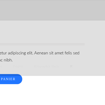
ur adipiscing elit. Aenean sit amet felis sed
c nibh.
re
Projets
Biographie Daco
 PANIER