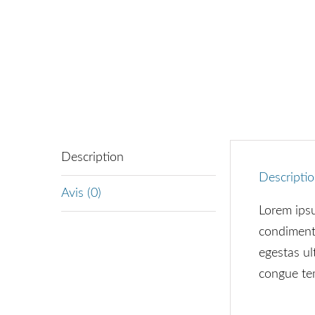
Description
Descripti
Avis (0)
Lorem ipsu
condimentu
egestas ul
congue te