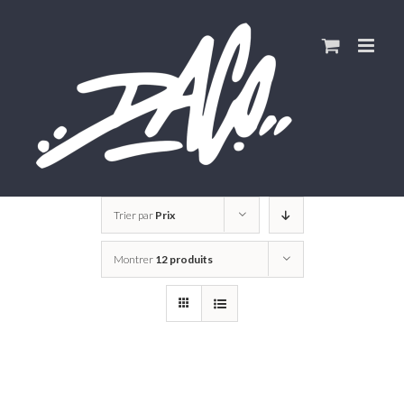
Skip
to
content
Trier par
Prix
Montrer
12 produits